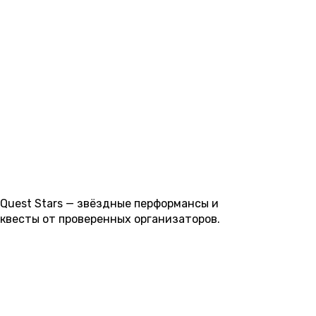
сопровождать юных игроков на протяжении всего прик
сказки или захватывающего приключения.
Сложные квесты для тех, кто готов задействовать все о
проектах запутанные логические цепочки, нестандарт
задачи — это настоящий вызов для самых стойких иска
Квесты по фильмам позволят оказаться в декорациях л
предметы и почувствовать себя главным героем. Атмос
до мельчайших деталей: от характерного освещения до
Соприкоснуться вживую с тем, что раньше было доступн
возможным!
Quest Stars — звёздные перформансы и
квесты от проверенных организаторов.
© 2026 Quest Stars+. Все права защищены.