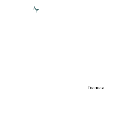
/
Типы квестов
Главная