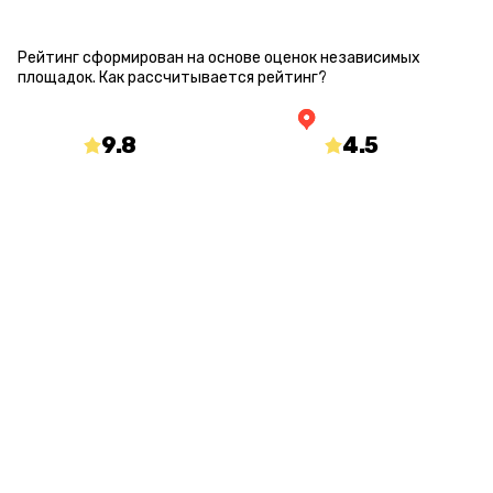
РЕЙТИНГ КВЕСТА
Рейтинг сформирован на основе оценок независимых
площадок.
Как рассчитывается рейтинг?
9.8
/10
4.5
/5
mir-kvestov.ru
yandex.ru/maps
О КВЕСТЕ
Статус
Количество игроков
Открыт
от 2 до 12
Длительность
Процент страха
75 минут
100 %
С актером
Сложность загадок
Да
Сложный
Возраст
14+ (10+ (бесконтактный), 12+ (лайт), 14+ (медиум))