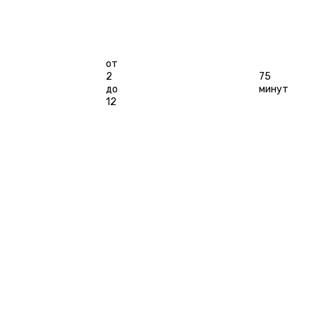
Игроков
от
2
75
до
минут
12
ЗАБРОНИРОВАТЬ
ОСТАВИТЬ ОТЗЫВ
ОСОБЕННОСТИ
ГАЛЕРЕЯ
РАСПИСАНИЕ
КАТЕГОРИИ
ОТЗЫВЫ
БО